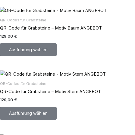
können
Dieses
auf
Produkt
der
QR-Codes für Grabsteine
weist
Produktseite
QR-Code für Grabsteine – Motiv Baum ANGEBOT
mehrere
gewählt
129,00
€
Varianten
werden
auf.
Ausführung wählen
Die
Optionen
können
Dieses
auf
Produkt
der
QR-Codes für Grabsteine
weist
Produktseite
QR-Code für Grabsteine – Motiv Stern ANGEBOT
mehrere
gewählt
129,00
€
Varianten
werden
auf.
Ausführung wählen
Die
Optionen
können