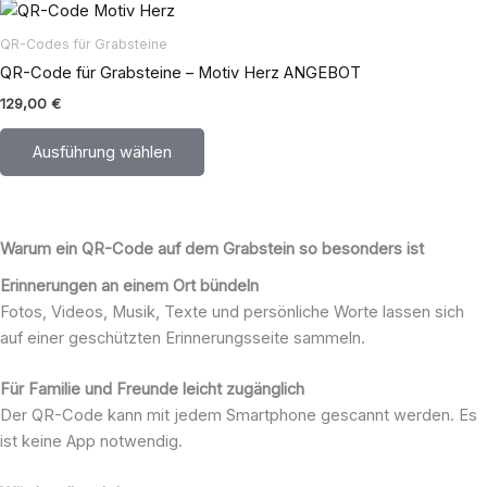
Dieses
auf
Produkt
der
QR-Codes für Grabsteine
weist
Produktseite
QR-Code für Grabsteine – Motiv Herz ANGEBOT
mehrere
gewählt
129,00
€
Varianten
werden
auf.
Ausführung wählen
Die
Optionen
können
auf
Warum ein QR-Code auf dem Grabstein so besonders ist
der
Erinnerungen an einem Ort bündeln
Produktseite
Fotos, Videos, Musik, Texte und persönliche Worte lassen sich
gewählt
auf einer geschützten Erinnerungsseite sammeln.
werden
Für Familie und Freunde leicht zugänglich
Der QR-Code kann mit jedem Smartphone gescannt werden. Es
ist keine App notwendig.