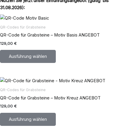
Nutzen Sie jetzt unser Einführungsangebot (gültig bis
31.08.2026):
Dieses
Produkt
QR-Codes für Grabsteine
weist
QR-Code für Grabsteine – Motiv Basis ANGEBOT
mehrere
129,00
€
Varianten
auf.
Ausführung wählen
Die
Optionen
können
Dieses
auf
Produkt
der
QR-Codes für Grabsteine
weist
Produktseite
QR-Code für Grabsteine – Motiv Kreuz ANGEBOT
mehrere
gewählt
129,00
€
Varianten
werden
auf.
Ausführung wählen
Die
Optionen