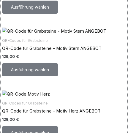
auf.
Ausführung wählen
Die
Optionen
können
Dieses
auf
Produkt
der
QR-Codes für Grabsteine
weist
Produktseite
QR-Code für Grabsteine – Motiv Stern ANGEBOT
mehrere
gewählt
129,00
€
Varianten
werden
auf.
Ausführung wählen
Die
Optionen
können
Dieses
auf
Produkt
der
QR-Codes für Grabsteine
weist
Produktseite
QR-Code für Grabsteine – Motiv Herz ANGEBOT
mehrere
gewählt
129,00
€
Varianten
werden
auf.
Ausführung wählen