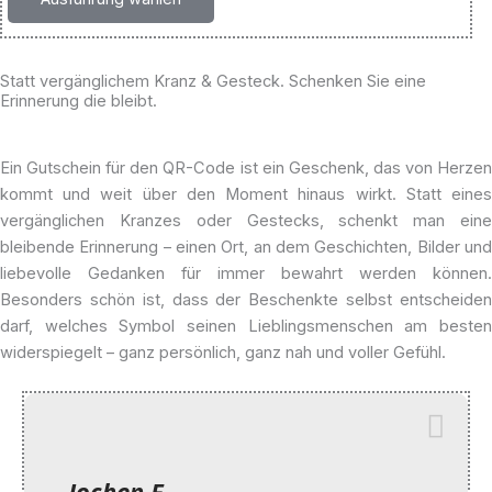
Die
Optionen
können
Statt vergänglichem Kranz & Gesteck. Schenken Sie eine
auf
Erinnerung die bleibt.
der
Produktseite
Ein Gutschein für den QR-Code ist ein Geschenk, das von Herzen
gewählt
kommt und weit über den Moment hinaus wirkt. Statt eines
werden
vergänglichen Kranzes oder Gestecks, schenkt man eine
bleibende Erinnerung – einen Ort, an dem Geschichten, Bilder und
liebevolle Gedanken für immer bewahrt werden können.
Besonders schön ist, dass der Beschenkte selbst entscheiden
darf, welches Symbol seinen Lieblingsmenschen am besten
widerspiegelt – ganz persönlich, ganz nah und voller Gefühl.
Jochen F.