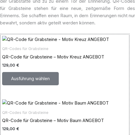
der Grabstätte und zu zu einem Tor der Erinnerung. QR-Codes
für Grabsteine stehen für eine neue, zeitgemäße Form des
Erinnerns. Sie schaffen einen Raum, in dem Erinnerungen nicht nur
bewahrt, sondern aktiv geteilt werden können.
Dieses
Produkt
QR-Codes für Grabsteine
weist
QR-Code für Grabsteine – Motiv Kreuz ANGEBOT
mehrere
129,00
€
Varianten
auf.
Ausführung wählen
Die
Optionen
können
Dieses
auf
Produkt
der
QR-Codes für Grabsteine
weist
Produktseite
QR-Code für Grabsteine – Motiv Baum ANGEBOT
mehrere
gewählt
129,00
€
Varianten
werden