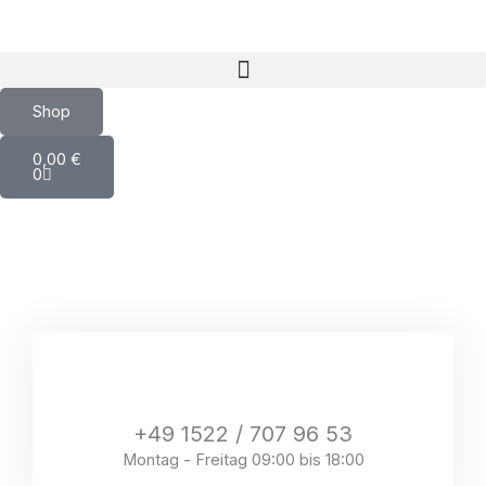
Inhalt
Zum
springen
Inhalt
springen
Shop
Warenkorb
0,00
€
0
+49 1522 / 707 96 53
Montag - Freitag 09:00 bis 18:00